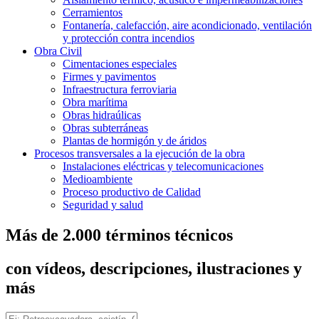
Cerramientos
Fontanería, calefacción, aire acondicionado, ventilación
y protección contra incendios
Obra Civil
Cimentaciones especiales
Firmes y pavimentos
Infraestructura ferroviaria
Obra marítima
Obras hidraúlicas
Obras subterráneas
Plantas de hormigón y de áridos
Procesos transversales a la ejecución de la obra
Instalaciones eléctricas y telecomunicaciones
Medioambiente
Proceso productivo de Calidad
Seguridad y salud
Más de 2.000 términos técnicos
con vídeos, descripciones, ilustraciones y
más