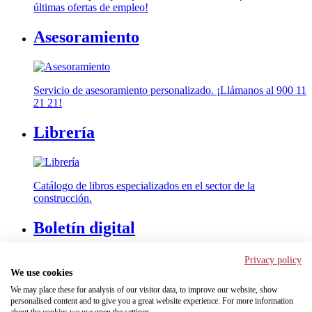
últimas ofertas de empleo!
Asesoramiento
Servicio de asesoramiento personalizado. ¡Llámanos al 900 11
21 21!
Librería
Catálogo de libros especializados en el sector de la
construcción.
Boletín digital
Privacy policy
We use cookies
Recibe nuestro boletín informativo con las últimas noticias del
We may place these for analysis of our visitor data, to improve our website, show
sector, entrevistas y mucho más.
personalised content and to give you a great website experience. For more information